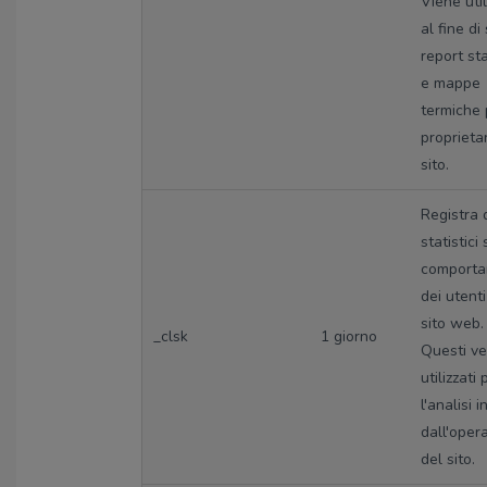
Viene util
al fine di 
report sta
e mappe
termiche p
proprieta
sito.
Registra 
statistici 
comport
dei utenti
sito web.
_clsk
1 giorno
Questi v
utilizzati 
l'analisi 
dall'oper
del sito.