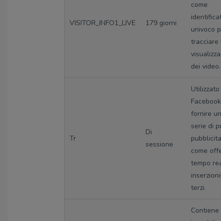
come
identifica
VISITOR_INFO1_LIVE
179 giorni
univoco p
tracciare 
visualizz
dei video.
Utilizzato
Facebook
fornire u
serie di p
Di
Tr
pubblicita
sessione
come offe
tempo re
inserzioni
terzi.
Contiene 