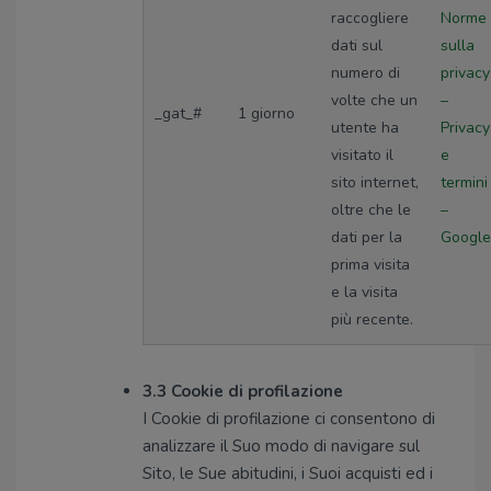
raccogliere
Norme
dati sul
sulla
numero di
privacy
volte che un
–
_gat_#
1 giorno
utente ha
Privacy
visitato il
e
sito internet,
termini
oltre che le
–
dati per la
Google
prima visita
e la visita
più recente.
3.3 Cookie di profilazione
I Cookie di profilazione ci consentono di
analizzare il Suo modo di navigare sul
Sito, le Sue abitudini, i Suoi acquisti ed i