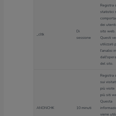
Registra 
statistici 
comport
dei utenti
Di
sito web.
_cltk
sessione
Questi v
utilizzati 
l'analisi 
dall'oper
del sito.
Registra 
sui visita
più visite
più siti w
Questa
ANONCHK
10 minuti
informazi
viene util