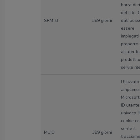
barra di r
del sito. 
SRM_B
389 giorni
dati pos
essere
impiegati
proporre
all'utente
prodotti 
servizi ril
Utilizzato
ampiamen
Microsof
ID utente
univoco. I
cookie c
sente il
MUID
389 giorni
tracciam