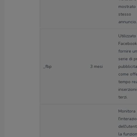
mostrato 
stesso
annuncio.
Utilizzato
Facebook
fornire u
serie di p
_fbp
3 mesi
pubblicita
come offe
tempo re
inserzioni
terzi.
Monitora
l'interazi
dell'uten
la funzion