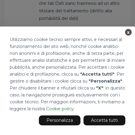
che tali Dati siano trasmessi ad un altro
titolare del trattamento (diritto alla
portabilità dei dati)
Per esercitare tali diritti può rivolgersi presso
x
il Titolare, inviando un’e-mail a
Utilizziamo cookie tecnici sempre attivi, e necessari al
privacy@tecnocasa.com
o tramite posta
funzionamento del sito web, nonché cookie analitici
ordinaria al seguente indirizzo:
non anonimi e di profilazione, anche di terza parte, per
effettuare analisi statistiche e per permettere di inviare
- Tecnocasa Franchising S.p.A., con sede
pubblicità, anche personalizzata. Per accettare i cookie
legale in Via Monte Bianco, 60/A - 20089
analitici e di profilazione, clicca su
"Accetta tutti"
. Per
Rozzano (MI).
gestire o disabilitare i cookie clicca su
"Personalizza"
.
DPO
Per chiudere il banner e rifiutarli clicca su
"X"
; in questo
caso, la navigazione proseguirà esclusivamente con i
Il Titolare ha provveduto a nominare un
cookie tecnici. Per maggiori informazioni, ti invitiamo a
Responsabile della protezione dei dati
leggere la nostra
Cookie policy
.
personali (di seguito, “DPO”), contattabile
presso
Tecnocasa Franchising S.p.A.
con
Personalizza
Accetta tutti
sede in Via Monte Bianco 60/a - Rozzano
(MI) Tel. +39 02 52858.1 oppure al seguente