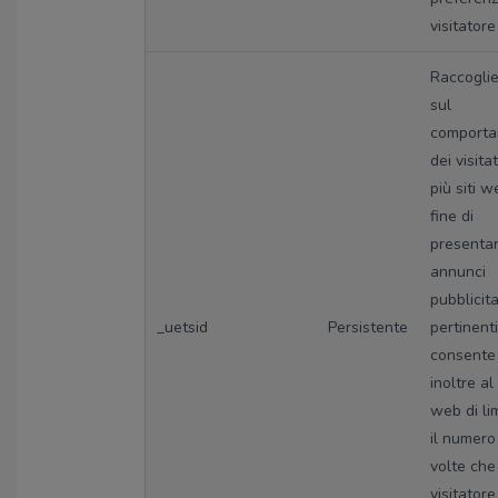
visitatore
Raccoglie
sul
comport
dei visita
più siti w
fine di
presenta
annunci
pubblicita
_uetsid
Persistente
pertinenti
consente
inoltre al
web di li
il numero
volte che
visitatore