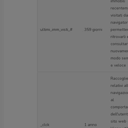
immobili
recentem
visitati da
navigator
ultimi_imm_visti_#
359 giorni
permetter
ritrovarli 
consultarl
nuovamen
modo sem
e veloce
Raccoglie
relativi al
navigazio
al
comport
dell'utent
sito web 
_clck
1 anno