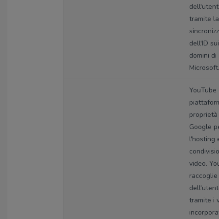
dell'uten
tramite la
sincroniz
dell'ID sui
domini di
Microsoft
YouTube 
piattafor
proprietà 
Google p
l'hosting 
condivisi
video. Y
raccoglie 
dell'uten
tramite i 
incorporat