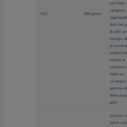
siti Web,
vengono
YSC
389 giorni
aggregati
dati del p
di altri se
Google al
di mostra
pubblicit
mirata ai
visitatori
Web su
un'ampia
gamma di 
Web propr
altri.
Questo c
viene util