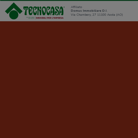
Affiliato
Domus Immobiliare D.I.
Via Chambery, 27 11100 Aosta (AO)