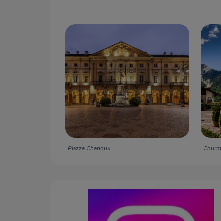
Piazza Chanoux
Courm