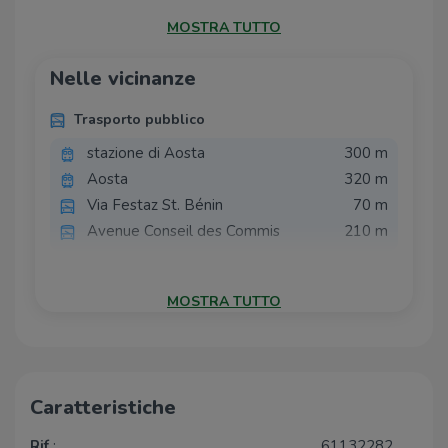
deposito. Nel caso si liberi un posto più vicino
MOSTRA TUTTO
all’uscita, esso verrà occupato dalla prima auto in
arrivo.
Nelle vicinanze
Non è consentito parcheggiare auto a metano e
GPL.
Trasporto pubblico
stazione di Aosta
300 m
Aosta
320 m
Via Festaz St. Bénin
70 m
Avenue Conseil des Commis
210 m
Ricariche auto elettriche
MOSTRA TUTTO
Duferco Parcheggio Aosta Pila
280 m
Hotel Duca d'Aosta
280 m
Duferco Aosta Repubblica
340 m
Duferco Aosta Rey
540 m
Caratteristiche
Duferco Aosta Pont Suaz
800 m
Rif.
:
61132282