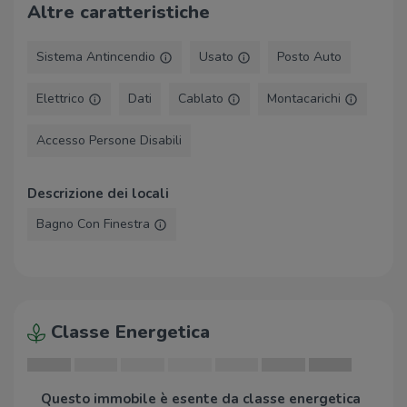
Altre caratteristiche
Umberto Parini
Ospedale Beauregard
1,9 Km
Sistema Antincendio
Usato
Posto Auto
Servizio Ausili AUSL Valle
2,6 Km
d'Aosta
Elettrico
Dati
Cablato
Montacarichi
Supermercati
Accesso Persone Disabili
Carrefour Market
370 m
Supermercato Gros Cidac
400 m
Descrizione dei locali
Alimentari
590 m
Bagno Con Finestra
La bottega Simply
800 m
Lidl
2,3 Km
Negozi
La Drogheria
130 m
Classe Energetica
Mafrica
140 m
Farcoz Couture
160 m
Yamamay
160 m
Questo immobile è esente da classe energetica