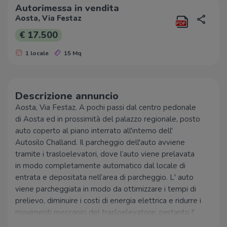
Autorimessa in vendita
Aosta, Via Festaz
€ 17.500
1 locale
15 Mq
Descrizione annuncio
Aosta, Via Festaz. A pochi passi dal centro pedonale
di Aosta ed in prossimità del palazzo regionale, posto
auto coperto al piano interrato all'interno dell'
Autosilo Challand. Il parcheggio dell'auto avviene
tramite i trasloelevatori, dove l’auto viene prelavata
in modo completamente automatico dal locale di
entrata e depositata nell’area di parcheggio. L' auto
viene parcheggiata in modo da ottimizzare i tempi di
prelievo, diminuire i costi di energia elettrica e ridurre i
movimenti meccanici del trasloelevatore; pertanto l'
auto viene depositata negli stalli più vicini al locale di