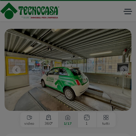
Tog
nav
<<
>>
video
360°
1
/17
1
tutti