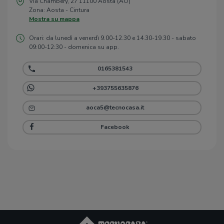
Via Chambery, 27 11100 Aosta (AO)
Zona: Aosta - Cintura
Mostra su mappa
Orari: da lunedì a venerdì 9.00-12.30 e 14.30-19.30 - sabato
09:00-12:30 - domenica su app.
0165381543
+393755635876
aoca5@tecnocasa.it
Facebook