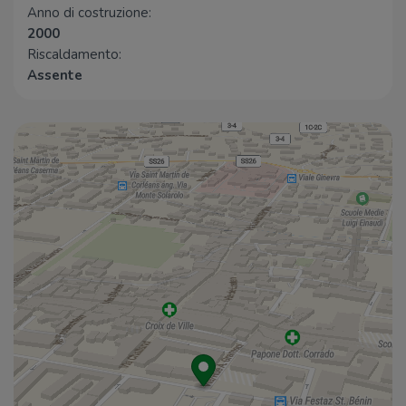
Anno di costruzione:
Mazzonetto
230 m
2000
Riscaldamento:
Bar
Assente
Bar
60 m
Cafè du Jardin
120 m
L'incontro
170 m
Osteria La Cave
180 m
Will e Grace
180 m
Ristoranti
Petit bar
130 m
Cibo Itadakizen
150 m
Osteria dell'Oca
150 m
Brasserie du Commerce
160 m
Ristorante Pizzeria
170 m